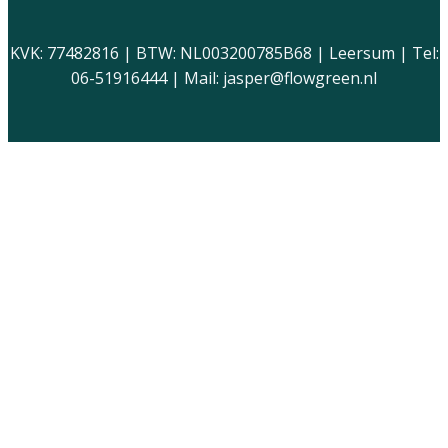
KVK: 77482816 | BTW: NL003200785B68 | Leersum | Tel:
06-51916444 | Mail: jasper@flowgreen.nl