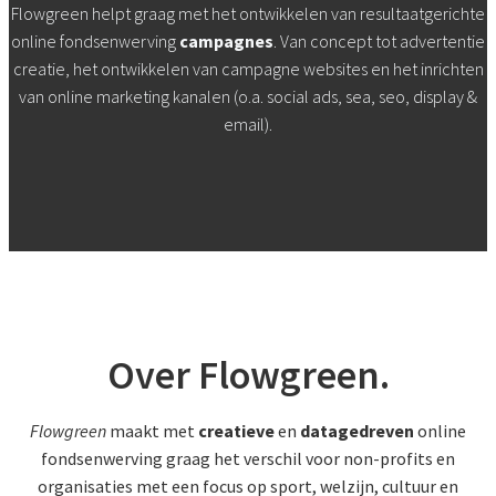
Flowgreen helpt graag met het ontwikkelen van resultaatgerichte
online fondsenwerving
campagnes
. Van concept tot advertentie
creatie, het ontwikkelen van campagne websites en het inrichten
van online marketing kanalen (o.a. social ads, sea, seo, display &
email).
Over Flowgreen.
Flowgreen
maakt met
creatieve
en
datagedreven
online
fondsenwerving graag het verschil voor non-profits en
organisaties met een focus op sport, welzijn, cultuur en